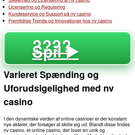
Licensering og Regulering
Kundeservice og Support på nv casino
Fremtidige Trends og Innovationer hos nv casino
????
Spil ▶️
Varieret Spænding og
Uforudsigelighed med nv
casino
I den dynamiske verden af online casinoer er der konstant
nye aktører, der forsøger at skille sig ud. Blandt disse findes
nv casino, et online casino, der lover en unik og