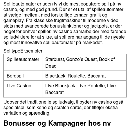
Spilleautomater er uden tvivl de mest populære spil på nv
casino, og med god grund. Der er et utal af spilleautomater
at vælge imellem, med forskellige temaer, grafik og
gameplay. Fra klassiske frugtmaskiner til moderne video
slots med avancerede bonusfunktioner og jackpots, er der
noget for enhver spiller. nv casino samarbejder med førende
spiludviklere for at sikre, at spillere har adgang til de nyeste
og mest innovative spilleautomater på markedet.
SpiltypeEksempler
Spilleautomater
Starburst, Gonzo’s Quest, Book of
Dead
Bordspil
Blackjack, Roulette, Baccarat
Live Casino
Live Blackjack, Live Roulette, Live
Baccarat
Udover det traditionelle spiludvalg, tilbyder nv casino også
specialspil som keno og scratch cards, der tilføjer ekstra
variation og spænding.
Bonusser og Kampagner hos nv