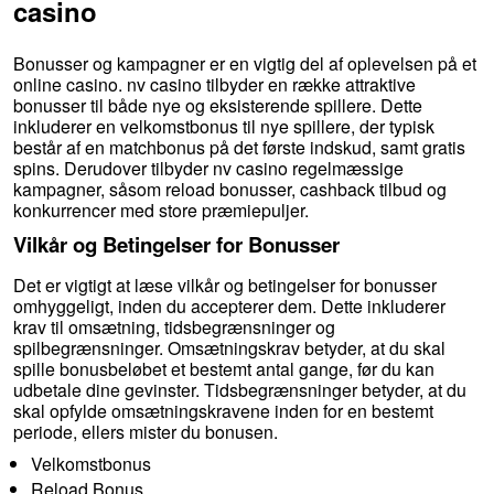
casino
Bonusser og kampagner er en vigtig del af oplevelsen på et
online casino. nv casino tilbyder en række attraktive
bonusser til både nye og eksisterende spillere. Dette
inkluderer en velkomstbonus til nye spillere, der typisk
består af en matchbonus på det første indskud, samt gratis
spins. Derudover tilbyder nv casino regelmæssige
kampagner, såsom reload bonusser, cashback tilbud og
konkurrencer med store præmiepuljer.
Vilkår og Betingelser for Bonusser
Det er vigtigt at læse vilkår og betingelser for bonusser
omhyggeligt, inden du accepterer dem. Dette inkluderer
krav til omsætning, tidsbegrænsninger og
spilbegrænsninger. Omsætningskrav betyder, at du skal
spille bonusbeløbet et bestemt antal gange, før du kan
udbetale dine gevinster. Tidsbegrænsninger betyder, at du
skal opfylde omsætningskravene inden for en bestemt
periode, ellers mister du bonusen.
Velkomstbonus
Reload Bonus