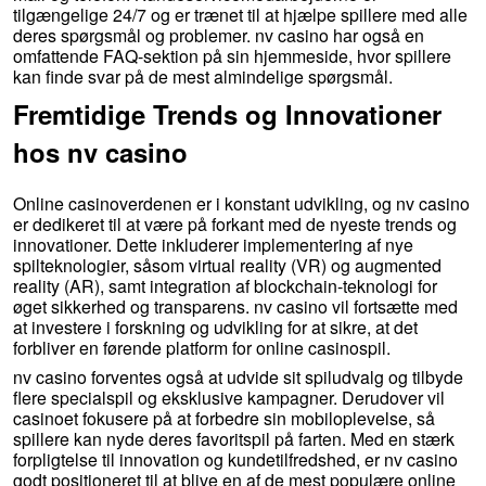
tilgængelige 24/7 og er trænet til at hjælpe spillere med alle
deres spørgsmål og problemer. nv casino har også en
omfattende FAQ-sektion på sin hjemmeside, hvor spillere
kan finde svar på de mest almindelige spørgsmål.
Fremtidige Trends og Innovationer
hos nv casino
Online casinoverdenen er i konstant udvikling, og nv casino
er dedikeret til at være på forkant med de nyeste trends og
innovationer. Dette inkluderer implementering af nye
spilteknologier, såsom virtual reality (VR) og augmented
reality (AR), samt integration af blockchain-teknologi for
øget sikkerhed og transparens. nv casino vil fortsætte med
at investere i forskning og udvikling for at sikre, at det
forbliver en førende platform for online casinospil.
nv casino forventes også at udvide sit spiludvalg og tilbyde
flere specialspil og eksklusive kampagner. Derudover vil
casinoet fokusere på at forbedre sin mobiloplevelse, så
spillere kan nyde deres favoritspil på farten. Med en stærk
forpligtelse til innovation og kundetilfredshed, er nv casino
godt positioneret til at blive en af de mest populære online