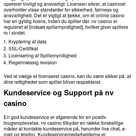
opererer lovligt og ansvarligt. Licensen sikrer, at casinoet
overholder visse standarder for sikkerhed, fairness og
ansvarlighed. Det er vigtigt at tjekke, om et online casino
har en gyldig licens, inden du spiller der. nv casino er
reguleret af [indsæt spillemyndighed], hvilket giver spillere
ro i sindet.
Kryptering af data
SSL-Certifikat
Licensering af Spillemyndighed
Regelmæssig revision
Ved at vælge et licenseret casino, kan du være sikker på, at
dine rettigheder som spiller bliver respekteret.
Kundeservice og Support på nv
casino
En god kundeservice er afgørende for en positiv
brugeroplevelse. nv casino tilbyder en række forskellige
måder at kontakte kundeservice på, herunder live chat, e-
mail og telefon. Kundeservicemedarbejderne er