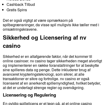
Cashback Tilbud
Gratis Spins
Det er også vigtigt at være opmærksom på
spilbegrænsninger, da visse spil muligvis ikke tæller med i
omsætningskravene.
Sikkerhed og Licensering af nv
casino
Sikkerhed er en altafgørende faktor, når det kommer til
online casinoer. nv casino tager sikkerheden meget alvorligt
og implementerer en række foranstaltninger for at beskytte
sine spilleres data og penge. Dette inkluderer brug af
avanceret krypteringsteknologi, som sikrer, at alle
transaktioner er sikre og fortrolige. nv casino er også
licenseret af en anerkendt spillemyndighed, hvilket betyder,
at det er underlagt strenge regler og overvågning.
Licensering og Regulering
En gyldig spillelicens er et tegn på, at et online casino