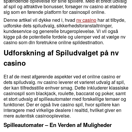
spændende oplevelse for sine spillere. Med et bredt udvalg
af spil og attraktive bonusser, forsøger nv casino at etablere
sig som en førende platform for casinospil online.
Denne artikel vil dykke ned i, hvad
nv casino
har at tilbyde,
udforske dets spiludvalg, sikkerhedsforanstaltninger,
kundeservice og generelle brugeroplevelse. Vi vil også
kigge på de potentielle fordele og ulemper ved at vælge nv
casino som din foretrukne online spildestination.
Udforskning af Spiludvalget på nv
casino
Et af de mest afgørende aspekter ved et online casino er
dets spiludvalg. nv casino leverer et varieret udvalg af spil,
der kan tilfredsstille enhver smag. Dette inkluderer klassiske
casinospil som blackjack, roulette, baccarat og poker, samt
et stort udvalg af spilleautomater med forskellige temaer og
funktioner. Der er også live casino spil, hvor spillere kan
interagere med virkelige dealere i realtid, hvilket giver en
mere autentisk casinooplevelse.
Spilleautomater – En Verden af Muligheder