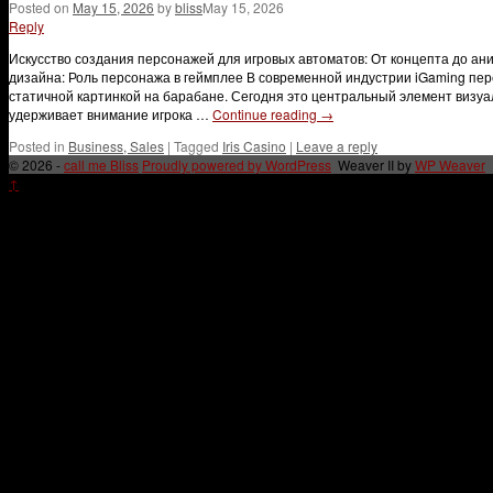
Posted on
May 15, 2026
by
bliss
May 15, 2026
Reply
Искусство создания персонажей для игровых автоматов: От концепта до ан
дизайна: Роль персонажа в геймплее В современной индустрии iGaming пе
статичной картинкой на барабане. Сегодня это центральный элемент визуа
удерживает внимание игрока …
Continue reading
→
Posted in
Business, Sales
|
Tagged
Iris Casino
|
Leave a reply
© 2026 -
call me Bliss
Proudly powered by WordPress
Weaver II by
WP Weaver
↑