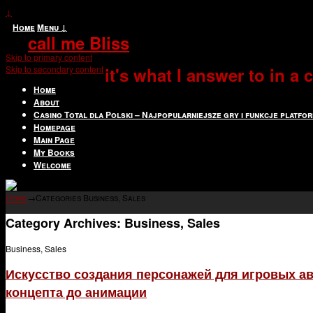
↓
Home
Menu ↓
call me Bliss
Skip to primary content
Skip to secondary content
it's what I answer to in a
Home
About
Casino Total dla Polski – Najpopularniejsze gry i funkcje platfo
Homepage
Main Page
My Books
Welcome
Home
→Categories
Business, Sales
Category Archives:
Business, Sales
Business, Sales
Искусство создания персонажей для игровых ав
концепта до анимации