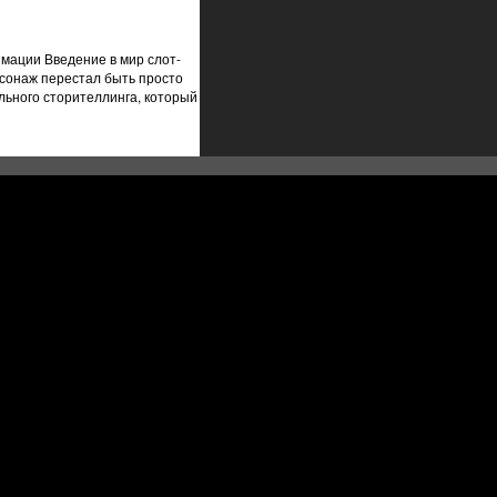
имации Введение в мир слот-
рсонаж перестал быть просто
льного сторителлинга, который