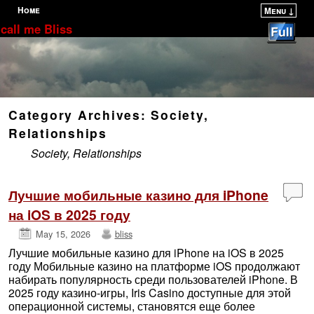
Home
Menu ↓
call me Bliss
Skip to primary content
Skip to secondary content
Category Archives:
Society,
Relationships
Society, Relationships
Лучшие мобильные казино для iPhone
на iOS в 2025 году
May 15, 2026
bliss
Лучшие мобильные казино для iPhone на iOS в 2025
году Мобильные казино на платформе iOS продолжают
набирать популярность среди пользователей iPhone. В
2025 году казино-игры, Iris Casino доступные для этой
операционной системы, становятся еще более