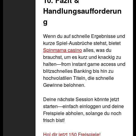
Handlungsaufforderun
g
Wenn du auf schnelle Ergebnisse und
kurze Spiel‑Ausbrüche stehst, bietet
Spinmama casino
alles, was du
brauchst, um es kurz und knackig zu
halten—from instant game access und
blitzschnelles Banking bis hin zu
hochvolatilen Titeln, die schnelle
Gewinne belohnen.
Deine nächste Session könnte jetzt
starten—einfach einloggen und deine
Freispiele abholen, solange du noch
frisch bist!
Hol dir jetzt 150 Freispiele!