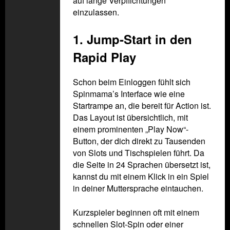
auf lange Verpflichtungen
einzulassen.
1. Jump‑Start in den
Rapid Play
Schon beim Einloggen fühlt sich
Spinmama’s Interface wie eine
Startrampe an, die bereit für Action ist.
Das Layout ist übersichtlich, mit
einem prominenten „Play Now“-
Button, der dich direkt zu Tausenden
von Slots und Tischspielen führt. Da
die Seite in 24 Sprachen übersetzt ist,
kannst du mit einem Klick in ein Spiel
in deiner Muttersprache eintauchen.
Kurzspieler beginnen oft mit einem
schnellen Slot‑Spin oder einer