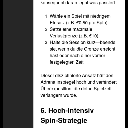
konsequent daran, egal was passiert.
Wähle ein Spiel mit niedrigem
Einsatz (z.B. €0,50 pro Spin).
Setze eine maximale
Verlustgrenze (z.B. €10).
Halte die Session kurz—beende
sie, wenn du die Grenze erreicht
hast oder nach einer vorher
festgelegten Zeit.
Dieser disziplinierte Ansatz hält den
Adrenalinspiegel hoch und verhindert
Überexposition, die deine Spielzeit
verlängern würde.
6. Hoch‑Intensiv
Spin‑Strategie