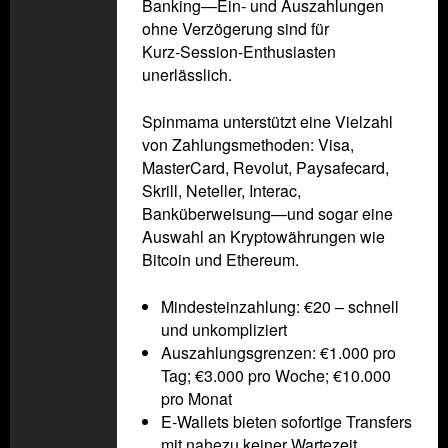
Banking—Ein- und Auszahlungen
ohne Verzögerung sind für
Kurz‑Session‑Enthusiasten
unerlässlich.
Spinmama unterstützt eine Vielzahl
von Zahlungsmethoden: Visa,
MasterCard, Revolut, Paysafecard,
Skrill, Neteller, Interac,
Banküberweisung—und sogar eine
Auswahl an Kryptowährungen wie
Bitcoin und Ethereum.
Mindesteinzahlung: €20 – schnell
und unkompliziert
Auszahlungsgrenzen: €1.000 pro
Tag; €3.000 pro Woche; €10.000
pro Monat
E‑Wallets bieten sofortige Transfers
mit nahezu keiner Wartezeit