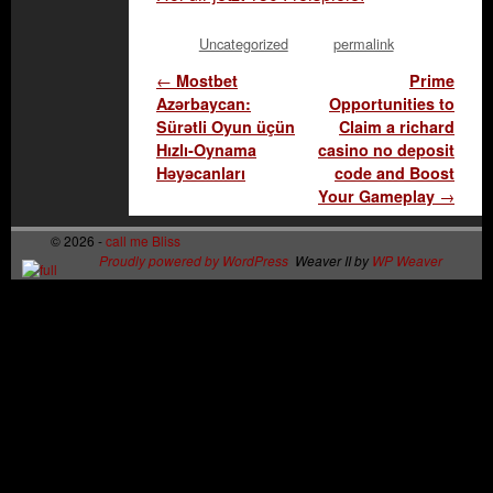
Uncategorized
permalink
Post navigation
←
Mostbet
Prime
Azərbaycan:
Opportunities to
Sürətli Oyun üçün
Claim a richard
Hızlı‑Oynama
casino no deposit
Həyəcanları
code and Boost
Your Gameplay
→
© 2026 -
call me Bliss
Proudly powered by WordPress
Weaver II by
WP Weaver