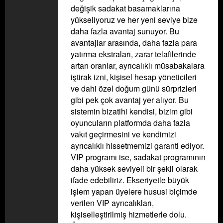
değişik sadakat basamaklarına
yükseliyoruz ve her yeni seviye bize
daha fazla avantaj sunuyor. Bu
avantajlar arasında, daha fazla para
yatırma ekstraları, zarar telafilerinde
artan oranlar, ayrıcalıklı müsabakalara
iştirak izni, kişisel hesap yöneticileri
ve dahi özel doğum günü sürprizleri
gibi pek çok avantaj yer alıyor. Bu
sistemin bizatihi kendisi, bizim gibi
oyuncuların platformda daha fazla
vakıt geçirmesini ve kendimizi
ayrıcalıklı hissetmemizi garanti ediyor.
VIP programı ise, sadakat programının
daha yüksek seviyeli bir şekli olarak
ifade edebiliriz. Ekseriyetle büyük
işlem yapan üyelere hususi biçimde
verilen VIP ayrıcalıkları,
kişiselleştirilmiş hizmetlerle dolu.