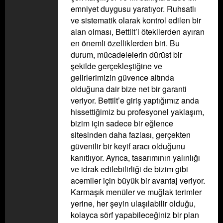
emniyet duygusu yaratıyor. Ruhsatlı
ve sistematik olarak kontrol edilen bir
alan olması, Bettilt’i ötekilerden ayıran
en önemli özelliklerden biri. Bu
durum, mücadelelerin dürüst bir
şekilde gerçekleştiğine ve
gelirlerimizin güvence altında
olduğuna dair bize net bir garanti
veriyor. Bettilt’e giriş yaptığımız anda
hissettiğimiz bu profesyonel yaklaşım,
bizim için sadece bir eğlence
sitesinden daha fazlası, gerçekten
güvenilir bir keyif aracı olduğunu
kanıtlıyor. Ayrıca, tasarımının yalınlığı
ve idrak edilebilirliği de bizim gibi
acemiler için büyük bir avantaj veriyor.
Karmaşık menüler ve muğlak terimler
yerine, her şeyin ulaşılabilir olduğu,
kolayca sörf yapabileceğiniz bir plan