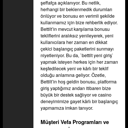
şeffafça açıklanıyor. Bu netlik,
herhangi bir beklenmedik durumları
önlüyor ve bonusu en verimli şekilde
kullanmamız için bize rehberlik ediyor.
Bettilt’in mevcut karşılama bonusu
tekliflerini aralıksız yenileyerek, yeni
kullanıcılara her zaman en dikkat
çekici başlangıç paketlerini sunmayı
niyetleniyor. Bu da, `bettilt yeni giriş`
yapmak isteyen herkes için her zaman
keşfedilecek yeni ve kârlı bir teklif
olduğu anlamına geliyor. Özetle,
Bettilt’in hoş geldin bonusu, platforma
giriş yaptığımız andan itibaren bize
büyük bir destek sağlıyor ve casino
deneyimimize gayet kârlı bir başlangıç
yapmamıza imkan tanıyor.
Müşteri Vefa Programları ve