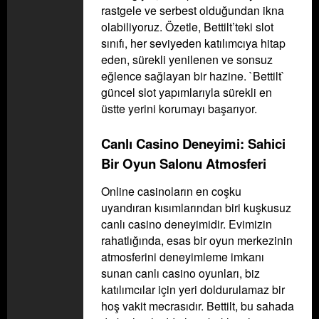
rastgele ve serbest olduğundan ikna
olabiliyoruz. Özetle, Bettilt’teki slot
sınıfı, her seviyeden katılımcıya hitap
eden, sürekli yenilenen ve sonsuz
eğlence sağlayan bir hazine. `Bettilt`
güncel slot yapımlarıyla sürekli en
üstte yerini korumayı başarıyor.
Canlı Casino Deneyimi: Sahici
Bir Oyun Salonu Atmosferi
Online casinoların en coşku
uyandıran kısımlarından biri kuşkusuz
canlı casino deneyimidir. Evimizin
rahatlığında, esas bir oyun merkezinin
atmosferini deneyimleme imkanı
sunan canlı casino oyunları, biz
katılımcılar için yeri doldurulamaz bir
hoş vakit mecrasıdır. Bettilt, bu sahada