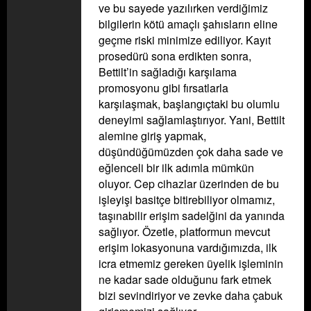
ve bu sayede yazılırken verdiğimiz
bilgilerin kötü amaçlı şahısların eline
geçme riski minimize ediliyor. Kayıt
prosedürü sona erdikten sonra,
Bettilt’in sağladığı karşılama
promosyonu gibi fırsatlarla
karşılaşmak, başlangıçtaki bu olumlu
deneyimi sağlamlaştırıyor. Yani, Bettilt
alemine giriş yapmak,
düşündüğümüzden çok daha sade ve
eğlenceli bir ilk adımla mümkün
oluyor. Cep cihazlar üzerinden de bu
işleyişi basitçe bitirebiliyor olmamız,
taşınabilir erişim sadelğini da yanında
sağlıyor. Özetle, platformun mevcut
erişim lokasyonuna vardığımızda, ilk
icra etmemiz gereken üyelik işleminin
ne kadar sade olduğunu fark etmek
bizi sevindiriyor ve zevke daha çabuk