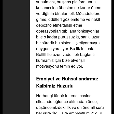
sunulması, bu şans platformunun
kullanıcı tecrübesine ne kadar önem
verdiğinin bir alameti. Mücadelelere
girme, ödülleri gözlemleme ve nakit
depozito etme/tahsil etme
operasyonları gibi ana fonksiyonlar
bile o kadar pürüzsüz ki, sanki uzun
bir süredir bu sistemi işletiyormuşuz
duygusu yaratıyor. Bu ilk intibalar,
Bettilt ile uzun vadeli bir bağlantı
kurmamız için bize elverişli
motivasyonu temin ediyor.
Emniyet ve Ruhsatlandırma:
Kalbimiz Huzurlu
Herhangi tür bir internet casino
sitesinde eğlence atılmadan önce,
düşüncemizdeki ilk ve en önemli soru
her süre “İlgili site emniyetli mi?” olur.