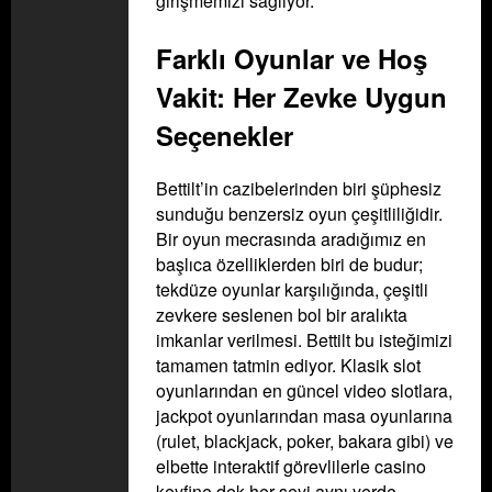
girişmemizi sağlıyor.
Farklı Oyunlar ve Hoş
Vakit: Her Zevke Uygun
Seçenekler
Bettilt’in cazibelerinden biri şüphesiz
sunduğu benzersiz oyun çeşitliliğidir.
Bir oyun mecrasında aradığımız en
başlıca özelliklerden biri de budur;
tekdüze oyunlar karşılığında, çeşitli
zevkere seslenen bol bir aralıkta
imkanlar verilmesi. Bettilt bu isteğimizi
tamamen tatmin ediyor. Klasik slot
oyunlarından en güncel video slotlara,
jackpot oyunlarından masa oyunlarına
(rulet, blackjack, poker, bakara gibi) ve
elbette interaktif görevlilerle casino
keyfine dek her şeyi aynı yerde