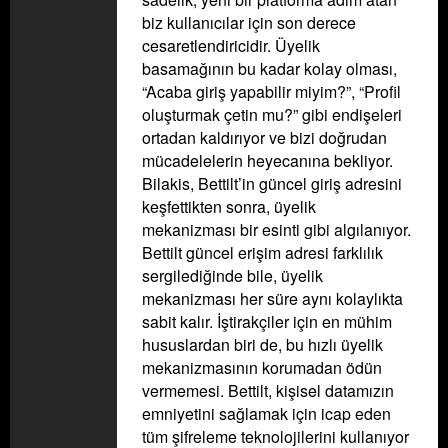
biz kullanıcılar için son derece
cesaretlendiricidir. Üyelik
basamağının bu kadar kolay olması,
“Acaba giriş yapabilir miyim?”, “Profil
oluşturmak çetin mu?” gibi endişeleri
ortadan kaldırıyor ve bizi doğrudan
mücadelelerin heyecanına bekliyor.
Bilakis, Bettilt’in güncel giriş adresini
keşfettikten sonra, üyelik
mekanizması bir esinti gibi algılanıyor.
Bettilt güncel erişim adresi farklılık
sergilediğinde bile, üyelik
mekanizması her süre aynı kolaylıkta
sabit kalır. İştirakçiler için en mühim
hususlardan biri de, bu hızlı üyelik
mekanizmasının korumadan ödün
vermemesi. Bettilt, kişisel datamızın
emniyetini sağlamak için icap eden
tüm şifreleme teknolojilerini kullanıyor