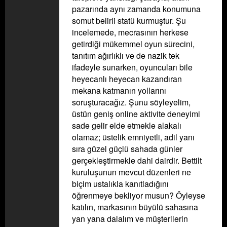
pazarında aynı zamanda konumuna
somut belirli statü kurmuştur. Şu
incelemede, mecrasının herkese
getirdiği mükemmel oyun sürecini,
tanıtım ağırlıklı ve de nazik tek
ifadeyle sunarken, oyuncuları bile
heyecanlı heyecan kazandıran
mekana katmanın yollarını
soruşturacağız. Şunu söyleyelim,
üstün geniş online aktivite deneyimi
sade gelir elde etmekle alakalı
olamaz; üstelik emniyetli, adil yanı
sıra güzel güçlü sahada günler
gerçekleştirmekle dahi dairdir. Bettilt
kuruluşunun mevcut düzenleri ne
biçim ustalıkla kanıtladığını
öğrenmeye bekliyor musun? Öyleyse
katılın, markasının büyülü sahasına
yan yana dalalım ve müşterilerin