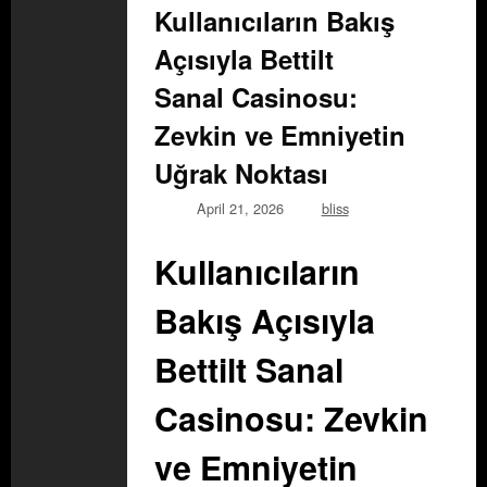
Kullanıcıların Bakış
Açısıyla Bettilt
Sanal Casinosu:
Zevkin ve Emniyetin
Uğrak Noktası
April 21, 2026
bliss
Kullanıcıların
Bakış Açısıyla
Bettilt Sanal
Casinosu: Zevkin
ve Emniyetin