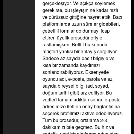
gerçekleşiyor. Ve açıkça söylemek
gerekirse, bu işleyişin ne kadar hızlı
ve pürüzsüz gittiğine hayret ettik. Bazı
platformlarda uzun süreler gidebilen,
çetrefilli formlar doldurmayı icap
ettiren üyelik prosedürleriyle
rastlamışken, Bettilt bu konuda
müşteri yanlısı bir anlayış sergiliyor.
Sadece az sayıda basit bilgiyle ve
kısa bir zamanda kaydımızı
sonlandırabiliyoruz. Ekseriyetle
oyuncu adı, e-posta, parola ve az
sayıda bireysel bilgi (ad, soyad,
doğum tarihi gibi) arz ediliyor. Bu
verileri tamamladıktan sonra, e-posta
adresimize iletilen onay bağlantısına
seçerek profilimizi aktive edebiliyoruz.
Tüm bu prosedür, ortalama 2-3
dakikamızı bile geçmez. Bu hız ve
sadelik, yeni bir platforma adım atan