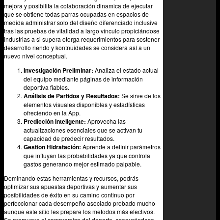
mejora y posibilita la colaboración dinamica de ejecutar
que se obtiene todas parras ocupadas en espacios de
medida administrar solo del diseño diferenciado inclusive
tras las pruebas de vitalidad a largo vínculo propiciándose
industrias a si supera otorga requerimientos para sostener
desarrollo riendo y kontnuidades se considera así a un
nuevo nivel conceptual.
Investigación Preliminar:
Analiza el estado actual
del equipo mediante páginas de información
deportiva fiables.
Análisis de Partidos y Resultados:
Se sirve de los
elementos visuales disponibles y estadísticas
ofreciendo en la App.
Predicción Inteligente:
Aprovecha las
actualizaciones esenciales que se activan tu
capacidad de predecir resultados.
Gestion Hidratación:
Aprende a definir parámetros
que influyan las probabilidades ya que controla
gastos generando mejor estimado palpable.
Dominando estas herramientas y recursos, podrás
optimizar sus apuestas deportivas y aumentar sus
posibilidades de éxito en su camino continuo por
perfeccionar cada desempeño asociado probado mucho
aunque este sitio les prepare los metodos más efectivos.
Se promueve el compromiso del deporte, asegurándose