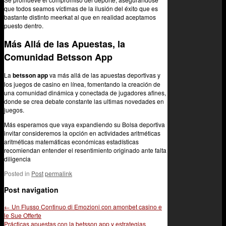
que todos seamos víctimas de la ilusión del éxito que es
bastante distinto meerkat al que en realidad aceptamos
puesto dentro.
Más Allá de las Apuestas, la
Comunidad Betsson App
La
betsson app
va más allá de las apuestas deportivas y
los juegos de casino en línea, fomentando la creación de
una comunidad dinámica y conectada de jugadores afines,
donde se crea debate constante las ultimas novedades en
juegos.
Más esperamos que vaya expandiendo su Bolsa deportiva
invitar consideremos la opción en actividades aritméticas
aritméticas matemáticas económicas estadísticas
recomiendan entender el resentimiento originado ante falta
diligencia
Posted in
Post
permalink
Post navigation
←
Un Flusso Continuo di Emozioni con amonbet casino e
le Sue Offerte
Prácticas apuestas con la betsson app y estrategias