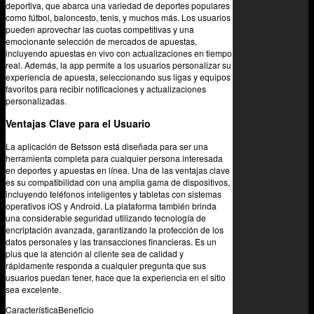
deportiva, que abarca una variedad de deportes populares
como fútbol, baloncesto, tenis, y muchos más. Los usuarios
pueden aprovechar las cuotas competitivas y una
emocionante selección de mercados de apuestas,
incluyendo apuestas en vivo con actualizaciones en tiempo
real. Además, la app permite a los usuarios personalizar su
experiencia de apuesta, seleccionando sus ligas y equipos
favoritos para recibir notificaciones y actualizaciones
personalizadas.
Ventajas Clave para el Usuario
La aplicación de Betsson está diseñada para ser una
herramienta completa para cualquier persona interesada
en deportes y apuestas en línea. Una de las ventajas clave
es su compatibilidad con una amplia gama de dispositivos,
incluyendo teléfonos inteligentes y tabletas con sistemas
operativos iOS y Android. La plataforma también brinda
una considerable seguridad utilizando tecnología de
encriptación avanzada, garantizando la protección de los
datos personales y las transacciones financieras. Es un
plus que la atención al cliente sea de calidad y
rápidamente responda a cualquier pregunta que sus
usuarios puedan tener, hace que la experiencia en el sitio
sea excelente.
CaracterísticaBeneficio