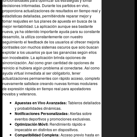
funcionalidades para optimizar tus estrategias y tomar
decisiones informadas. Durante los partidos en vivo,
proporciona actualizaciones de resultados en tiempo real y
estadísticas detalladas, permitiéndote reparar mejor y
tomar reajustes en tus planes de apuesta en busca de la
mejor rentabilidad. La aplicación aunque sea bastante
nueva, ya ha obtenido importante ayuda para su constante
desarrollo, la utiliza constantemente con nuestro
seguimiento el feedback de los usuarios al ofrecer mejoría
contrastes con muchos sistemas oscuros que solo buscan
explotar a los usuarios ya que las ganancias según ellos
son incosteable. La aplicación brinda opciones de
sincronización. Así como gran cantidad de opciones de
reinicio si hubiera algún problema al conectarse. Así como
ayuda virtual inmediata al ser obligatorio, tener
actualizaciones permanentes con rápido acceso, completo
nuevamente satisface creando nuevas formas modulares
de expresión rápida en tiempo real para apostadores
novatos y veteranos.
Apuestas en Vivo Avanzadas:
Tableros detallados
y probabilidades dinámicas.
Notificaciones Personalizadas:
Alertas sobre
eventos deportivos y promociones exclusivas.
Optimización Móvil:
Rendimiento rápido e
impecable en distintos en dispositivos.
Compatibilidad Completa:
Acceso previo hasta en