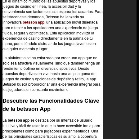
En el dinámico mundo de las apuestas deportivas y los
juegos de casino en línea, la accesibilidad y la
conveniencia son factores cruciales para los usuarios. Para
satisfacer esta demanda, Betsson ha lanzado su
innovadora
betsson app
, una aplicación móvil diseñada
para ofrecer a los apostadores una experiencia de juego
fluida, segura y optimizada. Esta aplicación moviliza la
experiencia de casino directamente en la palma de tu
mano, permitiéndote disfrutar de tus juegos favoritos en
cualquier momento y lugar.
La plataforma se ha esforzado por crear una app que no
solo sea atractiva visualmente, sino que también tenga un
rendimiento óptimo en diversos dispositivos. Desde
apuestas deportivas en vivo hasta una amplia gama de
juegos de casino y opciones de depósito y retiro, la app
Betsson busca proporcionar una experiencia integral para
los jugadores en constante movimiento.
Descubre las Funcionalidades Clave
de la betsson App
La
betsson app
se destaca por su interfaz de usuario
intuitiva y fácil de usar, lo que la hace accesible tanto para
principiantes como para jugadores experimentados. Una
de las principales características es su amplia cobertura