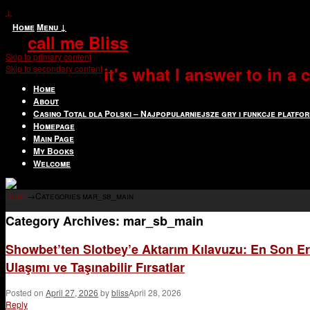
↓
Home
Menu ↓
call me Bliss
Skip to primary content
Skip to secondary content
it's what I answer to in a
Home
About
Casino Total dla Polski – Najpopularniejsze gry i funkcje platfo
Homepage
Main Page
My Books
Welcome
Home
→Categories
mar_sb_main
Category Archives:
mar_sb_main
Showbet’ten Slotbey’e Aktarım Kılavuzu: En Son Er
Ulaşımı ve Taşınabilir Fırsatlar
Posted on
April 27, 2026
by
bliss
April 28, 2026
Reply