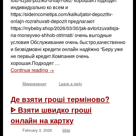
foto-vzjati-poziku-onlajn-bez/ хорошая.Подходят
индивидуально ко всем и
https://sideincometips.com/kalkuljator-depozitiv-
onlajn-rozrahuvati-depozit предлагают
https://mybeby.shop/2026/03/30/jak-avtorizuvatisja-
na-moneyveo-shhob-otrimati/ очень выгодные
условия Обслуживание очень быстро,качественно
и безвідмовні кредити онлайн надёжно “Беру уже
не первый кредит.Компания очень
хорошая.Подходят …
Continue reading
→
Микрокредит
Leave a reply
Де взяти гроші терміново?
ᐈ Взяти швидко гроші
онлайн на картку
February 3, 2026
bliss