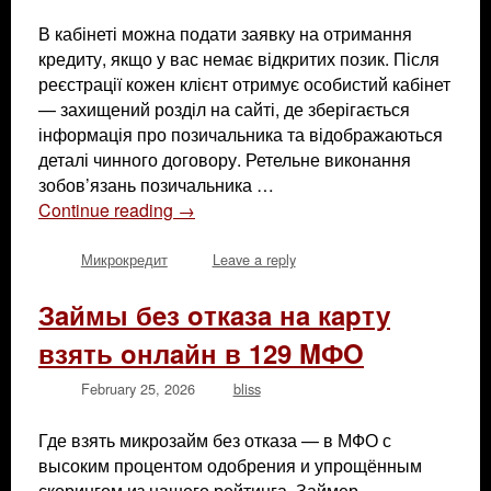
В кабінеті можна подати заявку на отримання
кредиту, якщо у вас немає відкритих позик. Після
реєстрації кожен клієнт отримує особистий кабінет
— захищений розділ на сайті, де зберігається
інформація про позичальника та відображаються
деталі чинного договору. Ретельне виконання
зобов’язань позичальника …
Continue reading
→
Микрокредит
Leave a reply
Зaймы бeз oткaзa нa кapту
взять oнлaйн в 129 MФO
February 25, 2026
bliss
Где взять микрозайм без отказа — в МФО с
высоким процентом одобрения и упрощённым
скорингом из нашего рейтинга. Займер