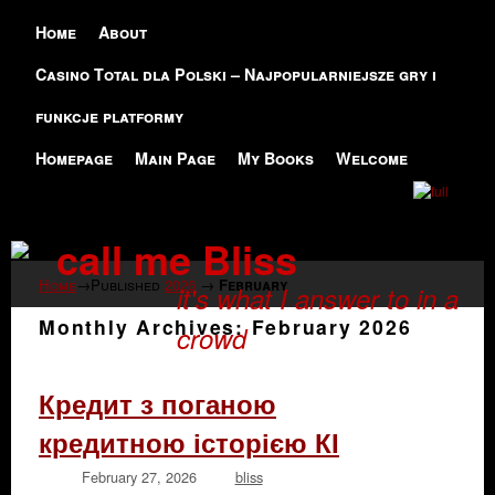
Skip to primary content
Skip to secondary content
Home
About
Casino Total dla Polski – Najpopularniejsze gry i
funkcje platformy
Homepage
Main Page
My Books
Welcome
call me Bliss
Home
→Published
2026
→
February
it's what I answer to in a
Monthly Archives:
February 2026
crowd
Кредит з поганою
кредитною історією КІ
February 27, 2026
bliss