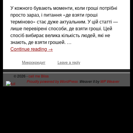
У кожного бувають моменти, коли гроші потрібні
просто зараз, і питання «де взяти гроші
терміново» стає дуже актуальним. У цій статті —
лише перевірені способи, де взяти гроші. Цей
спосіб вибирає велика кількість людей, які не
знають, де взяти грошей. …
Continue reading
→
Микрокредит
Leave a reply
© 2026 -
call me Bliss
Proudly powered by WordPress
Weaver II by
WP Weaver