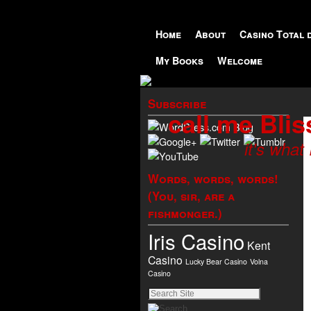
Skip to primary content
Skip to secondary content
Home
About
Casino Total 
My Books
Welcome
Subscribe
call me Blis
it's what
Words, words, words!
(You, sir, are a
fishmonger.)
Iris Casino
Kent
Casino
Lucky Bear Casino
Volna
Casino