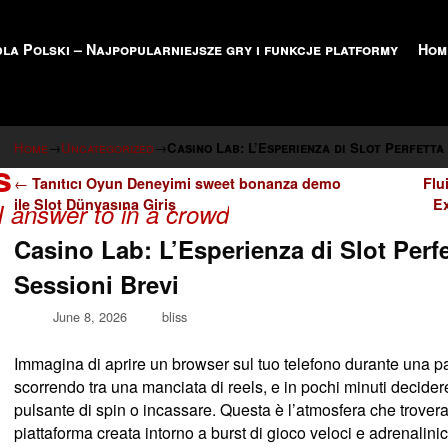
dla Polski – Najpopularniejsze gry i funkcje platformy
Hom
Home
→
Uncategorized
→
Casino Lab: L’Esperienza di Slot Perfetta
s
Post navigation
←
Tanıtıcı Oyun Deneyimi sweet bonanza demo
Flu
ile Slot Dünyasına Giriş
Ex
 I answer to in a crowd
Casino Lab: L’Esperienza di Slot Perfe
Sessioni Brevi
June 8, 2026
bliss
Immagina di aprire un browser sul tuo telefono durante una p
scorrendo tra una manciata di reels, e in pochi minuti decider
pulsante di spin o incassare. Questa è l’atmosfera che trover
piattaforma creata intorno a burst di gioco veloci e adrenalini