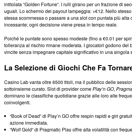
intitolata “Golden Fortune”. I rulli girano per un frazione di sec
uguali. Lo schermo dei payout lampeggia: +€12. Nello stesso in
stessa scommessa o passare a una slot con puntata più alta c
incessante; ogni decisione viene presa in tempo reale.
Poiché le puntate sono spesso modeste (fino a €0.01 per spin 
tolleranza al rischio rimane moderata. I giocatori godono del b
vincite senza impegnare capitale significativo in una singola
La Selezione di Giochi Che Fa Tornare
Casino Lab vanta oltre 6500 titoli, ma il pubblico delle session
sottoinsieme curato. Slot di provider come
Play’n GO
,
Pragmat
dominano le classifiche quotidiane grazie alle loro alte frequ
coinvolgenti.
“Book of Dead” di Play’n GO offre respin rapidi e giri gratuit
azione immediata.
“Wolf Gold” di Pragmatic Play offre alta volatilità con frequ