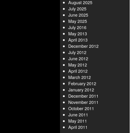
August 2025
July 2025
June 2025
May 2025
July 2016
May 2013
April 2013
December 2012
July 2012
June 2012
May 2012
April 2012
March 2012
February 2012
January 2012
December 2011
November 2011
October 2011
June 2011
May 2011
April 2011