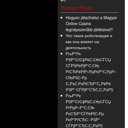
Recent Posts
Hogyan játszhatsz a Magyar
Online Casino
legnépszerűbb játékaival?
Что такое роботизация и
как она влияет на
деятельность
РљР°Рє
РЅР°СѓС‡РёС‚СЊСЃСЏ
СЃРЅРёРјР°С‚СЊ
РїСЂРёРІР»РµРєР°С‚РµР»
СЊРЅС‹Рµ
С„РѕС‚РѕРіСЂР°С„РёРё
РЅР° СЃРјР°СЂС‚С„РѕРЅ
РљР°Рє
РЅР°СѓС‡РёС‚СЊСЃСЏ
РґРµР»Р°С‚СЊ
РєСЂР°СЃРёРІС‹Рµ
РєР°РґСЂС‹ РЅР°
СЃРјР°СЂС‚С„РѕРЅ