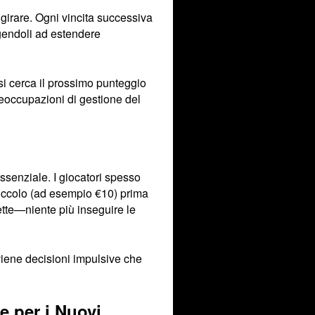
 girare. Ogni vincita successiva
gendoli ad estendere
 si cerca il prossimo punteggio
reoccupazioni di gestione del
essenziale. I giocatori spesso
 piccolo (ad esempio €10) prima
ette—niente più inseguire le
viene decisioni impulsive che
e per i Nuovi