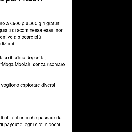
no a €500 più 200 giri gratuiti—
equisiti di scommessa esatti non
centivo a giocare più
dizioni.
dopo il primo deposito,
ome “Mega Moolah” senza rischiare
 vogliono esplorare diversi
titoli piuttosto che passare da
a di payout di ogni slot in pochi