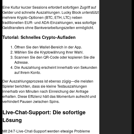
Eine Kultur kurzer Sessions erfordert sofortigen Zugriff auf
Gelder und schnelle Auszahlungen. Lucky Block unterstützt
mehrere Krypto-Optionen (BTC, ETH, LTC) neben
traditionellen EUR‑ und ADA‑Einzahlungen, was sofortige
Geldtransfers ohne Bankverarbeitungszeiten ermöglicht.
Tutorial: Schnelles Crypto‑Aufladen
Öffnen Sie den Wallet‑Bereich in der App.
Wählen Sie die Kryptowährung Ihrer Wahl.
Scannen Sie den QR-Code oder kopieren Sie die
Adresse.
Die Auszahlung erscheint innerhalb von Sekunden
auf Ihrem Konto.
Der Auszahlungsprozess ist ebenso zügig—die meisten
Spieler berichten, dass sie kleine Testauszahlungen
innerhalb von Minuten nach Einreichung der Anfrage
erhalten. Diese Effizienz hält das Momentum aufrecht und
verhindert Pausen zwischen Spins.
Live-Chat-Support: Die sofortige
Lösung
Mit 24/7‑Live-Chat-Support werden etwaige Probleme