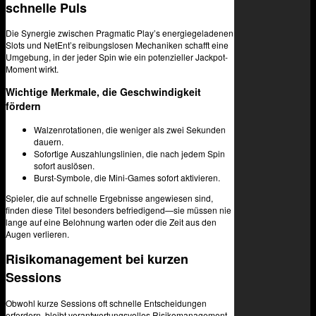
schnelle Puls
Die Synergie zwischen Pragmatic Play’s energiegeladenen
Slots und NetEnt’s reibungslosen Mechaniken schafft eine
Umgebung, in der jeder Spin wie ein potenzieller Jackpot-
Moment wirkt.
Wichtige Merkmale, die Geschwindigkeit
fördern
Walzenrotationen, die weniger als zwei Sekunden
dauern.
Sofortige Auszahlungslinien, die nach jedem Spin
sofort auslösen.
Burst-Symbole, die Mini‑Games sofort aktivieren.
Spieler, die auf schnelle Ergebnisse angewiesen sind,
finden diese Titel besonders befriedigend—sie müssen nie
lange auf eine Belohnung warten oder die Zeit aus den
Augen verlieren.
Risikomanagement bei kurzen
Sessions
Obwohl kurze Sessions oft schnelle Entscheidungen
erfordern, bleibt verantwortungsvolles Risikomanagement