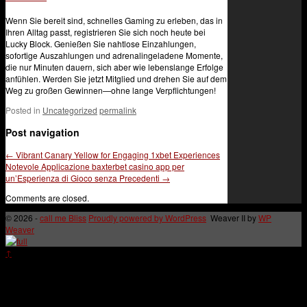
Wenn Sie bereit sind, schnelles Gaming zu erleben, das in
Ihren Alltag passt, registrieren Sie sich noch heute bei
Lucky Block. Genießen Sie nahtlose Einzahlungen,
sofortige Auszahlungen und adrenalingeladene Momente,
die nur Minuten dauern, sich aber wie lebenslange Erfolge
anfühlen. Werden Sie jetzt Mitglied und drehen Sie auf dem
Weg zu großen Gewinnen—ohne lange Verpflichtungen!
Posted in
Uncategorized
permalink
Post navigation
←
Vibrant Canary Yellow for Engaging 1xbet Experiences
Notevole Applicazione baxterbet casino app per
un’Esperienza di Gioco senza Precedenti
→
Comments are closed.
© 2026 -
call me Bliss
Proudly powered by WordPress
Weaver II by
WP
Weaver
↑