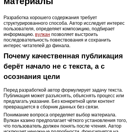
материалы
Разработка хорошего содержания требует
структурированного способа. Автор исследует интерес
пользователя, определяет композицию, подбирает
информацию.
вулкан
позволяет выстроить
последовательность повествования и сохранить
интерес читателей до финала.
Почему качественная публикация
берёт начало не с текста, а с
осознания цели
Перед разработкой автор формулирует задачу текста.
Публикация может разъяснять, объяснять процесс или
предлагать указание. Без конкретной цели контент
превращается в сборник данных без связи.
Понимание вопроса определяет выбор материала.
Вулкан казино предполагает чёткого установления того,
что пользователь должен понять после чтения. Автор
исключает ненужные подробности, фокусируется на