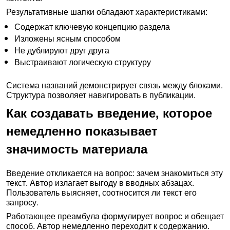
Результативные шапки обладают характеристиками:
Содержат ключевую концепцию раздела
Изложены ясным способом
Не дублируют друг друга
Выстраивают логическую структуру
Система названий демонстрирует связь между блоками.
Структура позволяет навигировать в публикации.
Как создавать введение, которое
немедленно показывает
значимость материала
Введение откликается на вопрос: зачем знакомиться эту
текст. Автор излагает выгоду в вводных абзацах.
Пользователь выясняет, соотносится ли текст его
запросу.
Работающее преамбула формулирует вопрос и обещает
способ. Автор немедленно переходит к содержанию.