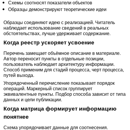
Схемы соотносят показатели объектов
Образцы демонстрируют теоретические идеи
Образцы соединяют идею с реализацией. Читатель
наблюдает использование сведений в реальных
обстоятельствах, лучше удерживает содержание.
Когда реестр ускоряет усвоение
Перечень замещает объёмное описание в материале.
Автор переносит пункты в отдельные позиции,
пользователь наблюдает архитектуру информации.
Способ применим для стадий процесса, черт процесса,
путей выхода.
Упорядоченный перечисление показывает порядок
операций. Маркерный список группирует
эквивалентные пункты. Подбор способа зависит от типа
данных и цели публикации.
Когда матрица формирует информацию
понятнее
Схема упорядочивает данные для соотнесения.