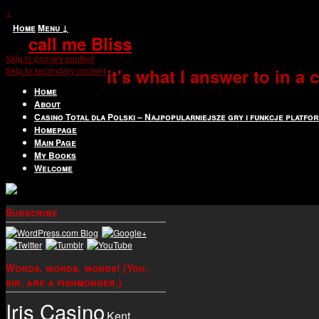
↓
Home
Menu ↓
call me Bliss
Skip to primary content
Skip to secondary content
it's what I answer to in a
Home
About
Casino Total dla Polski – Najpopularniejsze gry i funkcje platfo
Homepage
Main Page
My Books
Welcome
Subscribe
Words, words, words! (You,
sir, are a fishmonger.)
Iris Casino
Kent