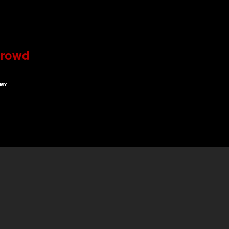
 crowd
rmy