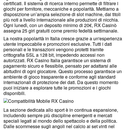
certificati. Il sistema di ricerca interno permette di filtrare i
giochi per fornitore, meccaniche e popolarità. Mettiamo a
disposizione un’ampia selezione di slot machine, dai titoli
più noti a livello internazionale alle produzioni di nicchia.
Ogni lunedì, con un deposito minimo di 20€, RX Casinò
assegna 25 giri gratuiti come premio fedeltà settimanale.
La nostra popolarità in Italia cresce grazie a un'esperienza
utente impeccabile e promozioni esclusive. Tutti i dati
personali e le transazioni vengono protetti tramite
crittografia SSL a 128 bit, impedendo accessi non
autorizzati. RX Casino Italia garantisce un sistema di
pagamento sicuro e flessibile, pensato per adattarsi alle
abitudini di ogni giocatore. Questo processo garantisce un
ambiente di gioco trasparente e conforme agli standard
internazionali di protezione dei dati. Da questo momento
puoi iniziare a esplorare tutte le promozioni e i giochi
disponibili.
La sezione dedicata allo sport è in continua espansione,
includendo sempre più discipline emergenti e mercati
speciali legati al mondo dello spettacolo e della politica.
Dalle scommesse sugli angoli nel calcio ai set vinti nel