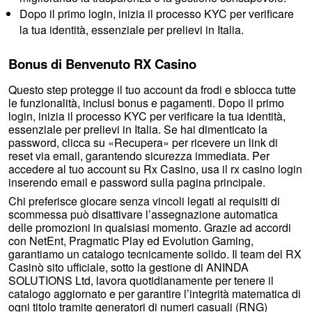
Dopo il primo login, inizia il processo KYC per verificare
la tua identità, essenziale per prelievi in Italia.
Bonus di Benvenuto RX Casino
Questo step protegge il tuo account da frodi e sblocca tutte
le funzionalità, inclusi bonus e pagamenti. Dopo il primo
login, inizia il processo KYC per verificare la tua identità,
essenziale per prelievi in Italia. Se hai dimenticato la
password, clicca su «Recupera» per ricevere un link di
reset via email, garantendo sicurezza immediata. Per
accedere al tuo account su Rx Casino, usa il rx casino login
inserendo email e password sulla pagina principale.
Chi preferisce giocare senza vincoli legati ai requisiti di
scommessa può disattivare l’assegnazione automatica
delle promozioni in qualsiasi momento. Grazie ad accordi
con NetEnt, Pragmatic Play ed Evolution Gaming,
garantiamo un catalogo tecnicamente solido. Il team del RX
Casinò sito ufficiale, sotto la gestione di ANINDA
SOLUTIONS Ltd, lavora quotidianamente per tenere il
catalogo aggiornato e per garantire l’integrità matematica di
ogni titolo tramite generatori di numeri casuali (RNG)