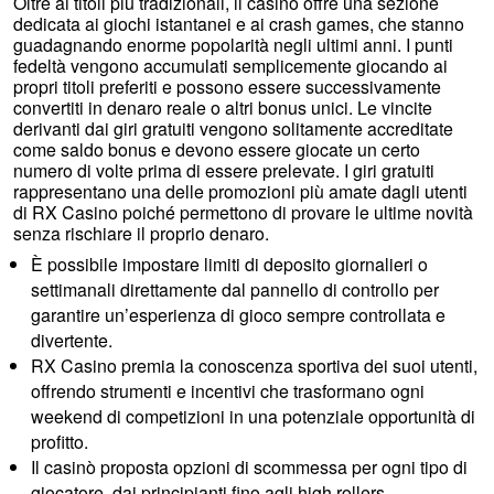
Oltre ai titoli più tradizionali, il casinò offre una sezione
dedicata ai giochi istantanei e ai crash games, che stanno
guadagnando enorme popolarità negli ultimi anni. I punti
fedeltà vengono accumulati semplicemente giocando ai
propri titoli preferiti e possono essere successivamente
convertiti in denaro reale o altri bonus unici. Le vincite
derivanti dai giri gratuiti vengono solitamente accreditate
come saldo bonus e devono essere giocate un certo
numero di volte prima di essere prelevate. I giri gratuiti
rappresentano una delle promozioni più amate dagli utenti
di RX Casino poiché permettono di provare le ultime novità
senza rischiare il proprio denaro.
È possibile impostare limiti di deposito giornalieri o
settimanali direttamente dal pannello di controllo per
garantire un’esperienza di gioco sempre controllata e
divertente.
RX Casino premia la conoscenza sportiva dei suoi utenti,
offrendo strumenti e incentivi che trasformano ogni
weekend di competizioni in una potenziale opportunità di
profitto.
Il casinò proposta opzioni di scommessa per ogni tipo di
giocatore, dai principianti fino agli high rollers.