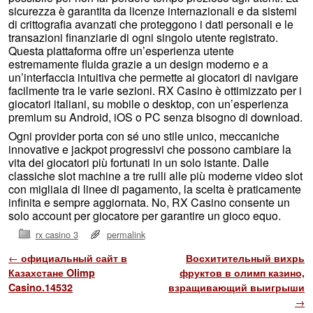
sicurezza è garantita da licenze internazionali e da sistemi
di crittografia avanzati che proteggono i dati personali e le
transazioni finanziarie di ogni singolo utente registrato.
Questa piattaforma offre un’esperienza utente
estremamente fluida grazie a un design moderno e a
un’interfaccia intuitiva che permette ai giocatori di navigare
facilmente tra le varie sezioni. RX Casino è ottimizzato per i
giocatori italiani, su mobile o desktop, con un’esperienza
premium su Android, iOS o PC senza bisogno di download.
Ogni provider porta con sé uno stile unico, meccaniche
innovative e jackpot progressivi che possono cambiare la
vita dei giocatori più fortunati in un solo istante. Dalle
classiche slot machine a tre rulli alle più moderne video slot
con migliaia di linee di pagamento, la scelta è praticamente
infinita e sempre aggiornata. No, RX Casino consente un
solo account per giocatore per garantire un gioco equo.
rx casino 3
permalink
Post navigation
←
официальный сайт в
Восхитительный вихрь
Казахстане Olimp
фруктов в олимп казино,
Casino.14532
взращивающий выигрыши
→