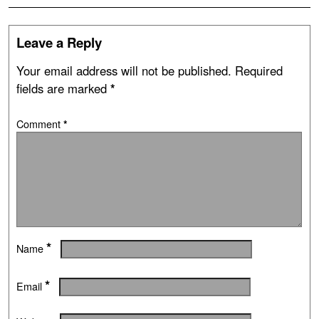
Leave a Reply
Your email address will not be published.
Required
fields are marked
*
Comment
*
*
Name
*
Email