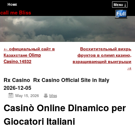
Home
Menu ↓
call me Bliss
Skip to primary content
Skip to secondary content
Post navigation
←
официальный сайт в
Восхитительный вихрь
Казахстане Olimp
фруктов в олимп казино,
Casino.14532
взращивающий выигрыши
→
Rx Casino ️ Rx Casino Official Site in Italy
2026-12-05
May 15, 2026
bliss
Casinò Online Dinamico per
Giocatori Italiani