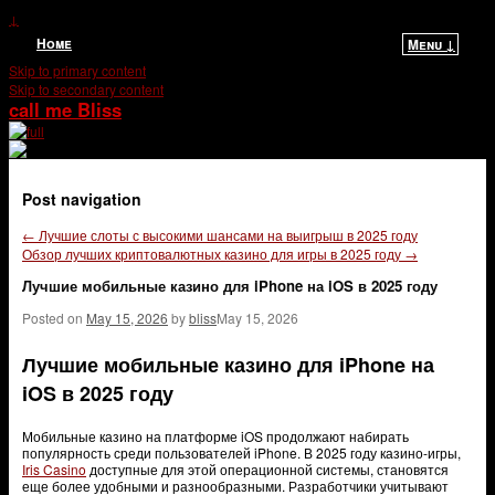
↓
Home
Menu ↓
Skip to primary content
Skip to secondary content
call me Bliss
Post navigation
←
Лучшие слоты с высокими шансами на выигрыш в 2025 году
Обзор лучших криптовалютных казино для игры в 2025 году
→
Лучшие мобильные казино для iPhone на iOS в 2025 году
Posted on
May 15, 2026
by
bliss
May 15, 2026
Лучшие мобильные казино для iPhone на
iOS в 2025 году
Мобильные казино на платформе iOS продолжают набирать
популярность среди пользователей iPhone. В 2025 году казино-игры,
Iris Casino
доступные для этой операционной системы, становятся
еще более удобными и разнообразными. Разработчики учитывают