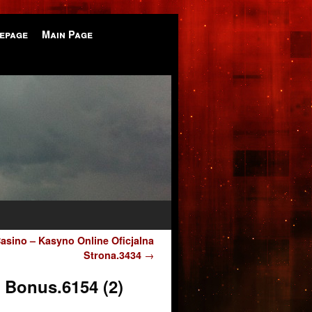
epage
Main Page
sino – Kasyno Online Oficjalna
Strona.3434
→
 Bonus.6154 (2)