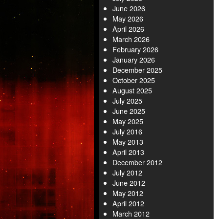
June 2026
May 2026
April 2026
March 2026
February 2026
January 2026
December 2025
October 2025
August 2025
July 2025
June 2025
May 2025
July 2016
May 2013
April 2013
December 2012
July 2012
June 2012
May 2012
April 2012
March 2012