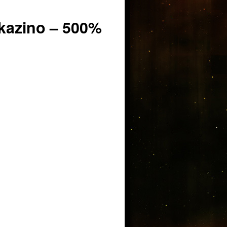
kazino – 500%