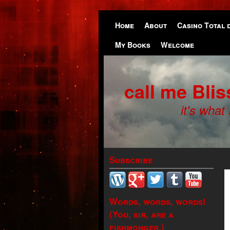
Skip to primary content
Skip to secondary content
Home
About
Casino Total 
My Books
Welcome
call me Blis
it's what
Subscribe
Words, words, words!
(You, sir, are a
fishmonger.)