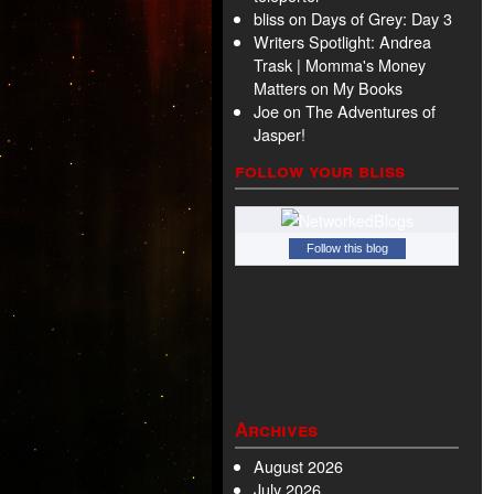
bliss
on
Days of Grey: Day 3
Writers Spotlight: Andrea
Trask | Momma's Money
Matters
on
My Books
Joe
on
The Adventures of
Jasper!
follow your bliss
Follow this blog
Archives
August 2026
July 2026