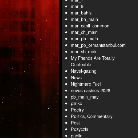
mar_9
mar_bahis
mar_bh_main
mar_canli_common
mar_ch_main
mar_pb_main
mar_pb_ormanistanbul.com
mar_sb_main
My Friends Are Totally
Quoteable
Navel-gazing
News
Nightmare Fuel
novos-casinos-2026
pb_main_may
plinko
Poetry
Politics, Commentary
Post
Pozyczki
public