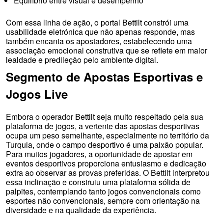
Equilíbrio entre visual e desempenho
Com essa linha de ação, o portal Bettilt constrói uma
usabilidade eletrónica que não apenas responde, mas
também encanta os apostadores, estabelecendo uma
associação emocional construtiva que se reflete em maior
lealdade e predileção pelo ambiente digital.
Segmento de Apostas Esportivas e
Jogos Live
Embora o operador Bettilt seja muito respeitado pela sua
plataforma de jogos, a vertente das apostas desportivas
ocupa um peso semelhante, especialmente no território da
Turquia, onde o campo desportivo é uma paixão popular.
Para muitos jogadores, a oportunidade de apostar em
eventos desportivos proporciona entusiasmo e dedicação
extra ao observar as provas preferidas. O Bettilt interpretou
essa inclinação e construiu uma plataforma sólida de
palpites, contemplando tanto jogos convencionais como
esportes não convencionais, sempre com orientação na
diversidade e na qualidade da experiência.