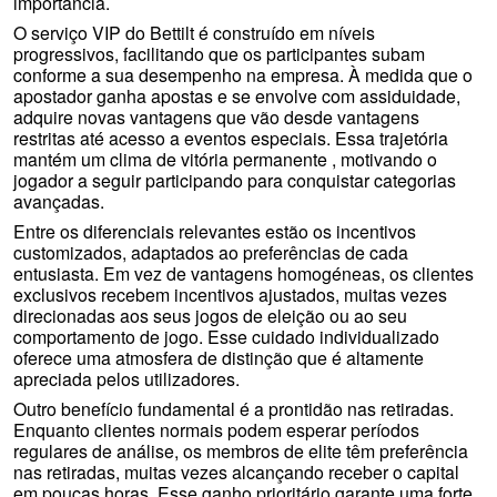
importância.
O serviço VIP do Bettilt é construído em níveis
progressivos, facilitando que os participantes subam
conforme a sua desempenho na empresa. À medida que o
apostador ganha apostas e se envolve com assiduidade,
adquire novas vantagens que vão desde vantagens
restritas até acesso a eventos especiais. Essa trajetória
mantém um clima de vitória permanente , motivando o
jogador a seguir participando para conquistar categorias
avançadas.
Entre os diferenciais relevantes estão os incentivos
customizados, adaptados ao preferências de cada
entusiasta. Em vez de vantagens homogéneas, os clientes
exclusivos recebem incentivos ajustados, muitas vezes
direcionadas aos seus jogos de eleição ou ao seu
comportamento de jogo. Esse cuidado individualizado
oferece uma atmosfera de distinção que é altamente
apreciada pelos utilizadores.
Outro benefício fundamental é a prontidão nas retiradas.
Enquanto clientes normais podem esperar períodos
regulares de análise, os membros de elite têm preferência
nas retiradas, muitas vezes alcançando receber o capital
em poucas horas. Esse ganho prioritário garante uma forte