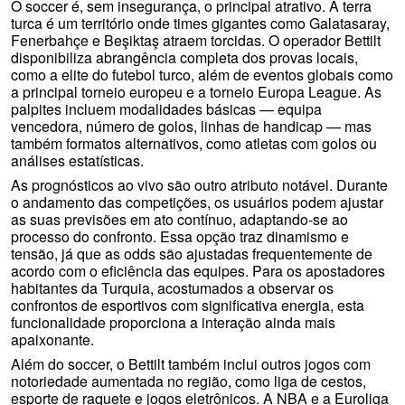
O soccer é, sem insegurança, o principal atrativo. A terra
turca é um território onde times gigantes como Galatasaray,
Fenerbahçe e Beşiktaş atraem torcidas. O operador Bettilt
disponibiliza abrangência completa dos provas locais,
como a elite do futebol turco, além de eventos globais como
a principal torneio europeu e a torneio Europa League. As
palpites incluem modalidades básicas — equipa
vencedora, número de golos, linhas de handicap — mas
também formatos alternativos, como atletas com golos ou
análises estatísticas.
As prognósticos ao vivo são outro atributo notável. Durante
o andamento das competições, os usuários podem ajustar
as suas previsões em ato contínuo, adaptando-se ao
processo do confronto. Essa opção traz dinamismo e
tensão, já que as odds são ajustadas frequentemente de
acordo com o eficiência das equipes. Para os apostadores
habitantes da Turquia, acostumados a observar os
confrontos de esportivos com significativa energia, esta
funcionalidade proporciona a interação ainda mais
apaixonante.
Além do soccer, o Bettilt também inclui outros jogos com
notoriedade aumentada no região, como liga de cestos,
esporte de raquete e jogos eletrônicos. A NBA e a Euroliga