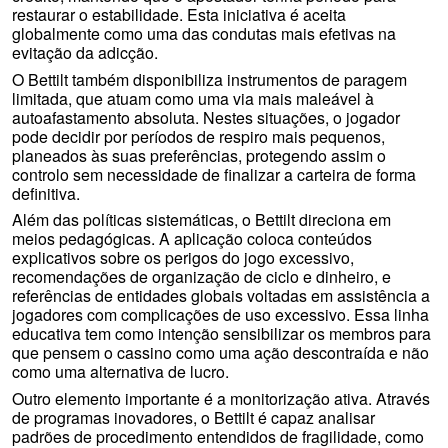
restaurar o estabilidade. Esta iniciativa é aceita
globalmente como uma das condutas mais efetivas na
evitação da adicção.
O Bettilt também disponibiliza instrumentos de paragem
limitada, que atuam como uma via mais maleável à
autoafastamento absoluta. Nestes situações, o jogador
pode decidir por períodos de respiro mais pequenos,
planeados às suas preferências, protegendo assim o
controlo sem necessidade de finalizar a carteira de forma
definitiva.
Além das políticas sistemáticas, o Bettilt direciona em
meios pedagógicas. A aplicação coloca conteúdos
explicativos sobre os perigos do jogo excessivo,
recomendações de organização de ciclo e dinheiro, e
referências de entidades globais voltadas em assistência a
jogadores com complicações de uso excessivo. Essa linha
educativa tem como intenção sensibilizar os membros para
que pensem o cassino como uma ação descontraída e não
como uma alternativa de lucro.
Outro elemento importante é a monitorização ativa. Através
de programas inovadores, o Bettilt é capaz analisar
padrões de procedimento entendidos de fragilidade, como