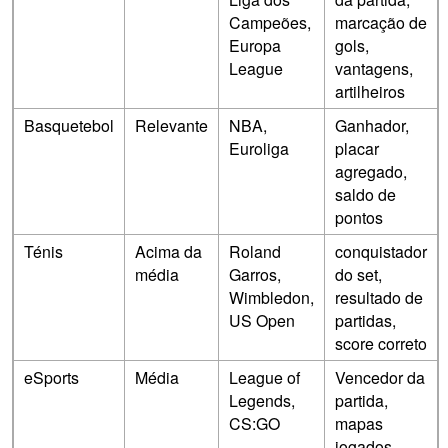
Campeões,
marcação de
Europa
gols,
League
vantagens,
artilheiros
Basquetebol
Relevante
NBA,
Ganhador,
Euroliga
placar
agregado,
saldo de
pontos
Ténis
Acima da
Roland
conquistador
média
Garros,
do set,
Wimbledon,
resultado de
US Open
partidas,
score correto
eSports
Média
League of
Vencedor da
Legends,
partida,
CS:GO
mapas
jogados,