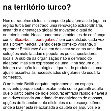
na território turco?
Nos derradeiros ciclos, o campo de plataformas de jogo na
região turca tem mostrado uma renovação extraordinária,
imitando a orientação global de inovação digital do
entretenimento. Nesse panorama, ambientes de confiança
como
https://bettilt-portugal.net/
têm conquistado cada vez
mais proeminência. Dentro deste contexto vibrante, o
operador Bettilt teve êxito em destacar-se como uma das
soluções mais faladas e populares pelos apostadores
locais. A subida da organização não é derivado do
aleatório, mas sim expressão de uma linha segura que
integra evolução tecnológica, riqueza de produtos e uma
ajuste assertiva às necessidades singulares do usuário
doméstico.
O ambiente Bettilt adquiriu rapidamente um espaço
relevante porque soube exatamente como garantir aquilo
que o participante de hoje procura: entrada rápido e fiável a
uma diversificada variedade de modalidades de apostas,
opções de financiamento eficientes e um espaço idôneo
onde a lazer está relacionada à cautela de arquivos e à