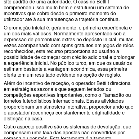
site padrão de uma autoridade. O cassino Bettilt
compreendeu isso muito bem e estruturou um sistema de
incentivos que cobre desde o primeiro momento do
utilizador até à sua manutenção a trajetória contínua.
O promoção inicial é, geralmente, o primeira experiência e
um dos mais valiosos. Normalmente apresentado sob a
expressão de percentuais extras no depósito inicial, muitas
vezes acompanhado com spins gratuitos em jogos de rolos
reconhecidos, este recurso proporciona ao usuário a
possibilidade de começar com crédito adicional e prolongar
a experiência inicial. No público turco, em que os usuários
estimam bastante a vantagem económica, essa primeira
oferta tem um resultado evidente na opção de registo.
Além do incentivo de receção, o operador Bettilt direciona
em estratégias sazonais que seguem feriados ou
competições esportivas importantes, como o Ramadão ou
torneios futebolísticos internacionais. Essas atividades
proporcionam um atmosfera interativa, proporcionando que
o apostador reconheça constantemente originalidade e
distinção na casa.
Outro aspecto positivo são os sistemas de devolução, que
compensam uma taxa das apostas não convertidas por
semana ou por mês. Esta ferramenta é altamente