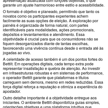
apresentação atualizada com funções objetivas, o que
garante um ajuste harmonioso entre estilo e acessibilidade.
O formato é objetivo e planeado, permitindo que tanto os
novatos como os participantes experientes achem
facilmente as suas opções de eleição. A exploração por
painéis é organizada de forma natural, com partes
identificáveis para modalidades, ações promocionais,
depósitos e levantamentos e atendimento. Essa
objetividade é crucial para que os consumidores não se
fiquem desorganizados diante de tantas escolhas,
favorecendo uma vivência contínua desde o entrada até às
jogadas ao vivo.
A celeridade de acesso também é um dos pontos fortes do
Bettilt. Em operações digitais, cada tempo extra pode
representar insatisfação e quebra de atenção. Ao investir
em infraestruturas robustas e em sistemas de performance,
o operador Bettilt garante que plataformas e títulos
carreguem sem demora, mesmo em redes reduzidas. Essa
força digital reforça a reputação e otimiza a experiência do
apostador.
Outro detalhe importante é a objetividade entregue aos
iniciantes. O ambiente Bettilt disponibiliza guias simples,
orientações objetivas e uma plataforma intuitiva que