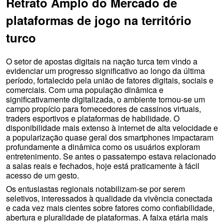
Retrato Amplo do Mercado de
plataformas de jogo na território
turco
O setor de apostas digitais na nação turca tem vindo a
evidenciar um progresso significativo ao longo da última
período, fortalecido pela união de fatores digitais, sociais e
comerciais. Com uma população dinâmica e
significativamente digitalizada, o ambiente tornou-se um
campo propício para fornecedores de cassinos virtuais,
traders esportivos e plataformas de habilidade. O
disponibilidade mais extenso à internet de alta velocidade e
a popularização quase geral dos smartphones impactaram
profundamente a dinâmica como os usuários exploram
entretenimento. Se antes o passatempo estava relacionado
a salas reais e fechados, hoje está praticamente à fácil
acesso de um gesto.
Os entusiastas regionais notabilizam-se por serem
seletivos, interessados à qualidade da vivência conectada
e cada vez mais cientes sobre fatores como confiabilidade,
abertura e pluralidade de plataformas. A faixa etária mais