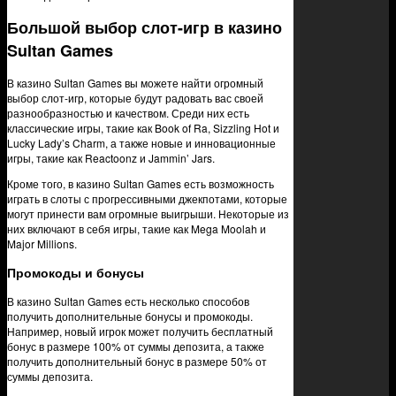
Большой выбор слот-игр в казино
Sultan Games
В казино Sultan Games вы можете найти огромный
выбор слот-игр, которые будут радовать вас своей
разнообразностью и качеством. Среди них есть
классические игры, такие как Book of Ra, Sizzling Hot и
Lucky Lady’s Charm, а также новые и инновационные
игры, такие как Reactoonz и Jammin’ Jars.
Кроме того, в казино Sultan Games есть возможность
играть в слоты с прогрессивными джекпотами, которые
могут принести вам огромные выигрыши. Некоторые из
них включают в себя игры, такие как Mega Moolah и
Major Millions.
Промокоды и бонусы
В казино Sultan Games есть несколько способов
получить дополнительные бонусы и промокоды.
Например, новый игрок может получить бесплатный
бонус в размере 100% от суммы депозита, а также
получить дополнительный бонус в размере 50% от
суммы депозита.