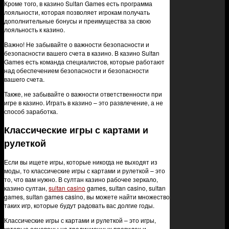
Кроме того, в казино Sultan Games есть программа
лояльности, которая позволяет игрокам получать
дополнительные бонусы и преимущества за свою
лояльность к казино.
Важно! Не забывайте о важности безопасности и
безопасности вашего счета в казино. В казино Sultan
Games есть команда специалистов, которые работают
над обеспечением безопасности и безопасности
вашего счета.
Также, не забывайте о важности ответственности при
игре в казино. Играть в казино – это развлечение, а не
способ заработка.
Классические игры с картами и
рулеткой
Если вы ищете игры, которые никогда не выходят из
моды, то классические игры с картами и рулеткой – это
то, что вам нужно. В султан казино рабочее зеркало,
казино султан,
sultan casino
games, sultan casino, sultan
games, sultan games casino, вы можете найти множество
таких игр, которые будут радовать вас долгие годы.
Классические игры с картами и рулеткой – это игры,
которые основаны на традиционных правилах и