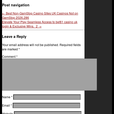
Post navigation
←
Best Non-GamStop Casino Sites UK Casinos Not on
GamStop 2026.286
Elevate Your Play Seamless Access to betti1 casino uk
login & Exclusive Wins._2
→
Leave a Reply
Your email address will not be published.
Required fields
are marked
*
Comment
*
Name
*
Email
*
Website