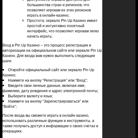
большинства стран и регионов, что
позволяет игрокам из этих регионов
играть в онлайн-казино;
Простота: зеркало Pin Up Казино имеет
простой и интуитивно понятный
интерфейс, что позволяет игрокам легко
начать играть;
Вход в Pin Up Казино – это процесс регистрации и
авторизации на официальном сайте или зеркале Pin Up
Казино. Для входа вам нужно выполнить следующие
шаги:
Откройте официальный сайт или зеркало Pin Up
Казино;
Нажмите на кнопку “Регистрация” или “Вход”;
Введите свои личные данные, включая имя,
фамилию, дату рождения и адрес электронной почты;
Выберите валюту и язык;
Нажмите на кнопку “Зарегистрироваться” или
“Войти”;
После входа вы сможете играть в онлайн-казино,
использовать различные функции и инструменты, а
также получать доступ к информации о своих счетах и
операциях.