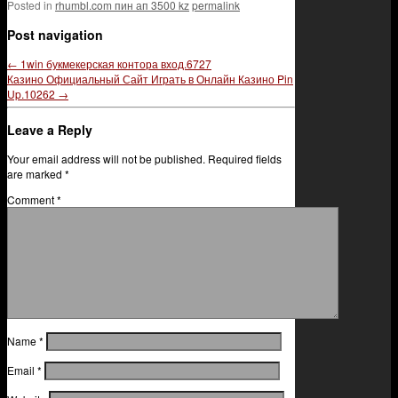
Posted in
rhumbl.com пин ап 3500 kz
permalink
Post navigation
←
1win букмекерская контора вход.6727
Казино Официальный Сайт Играть в Онлайн Казино Pin
Up.10262
→
Leave a Reply
Your email address will not be published.
Required fields
are marked
*
Comment
*
Name
*
Email
*