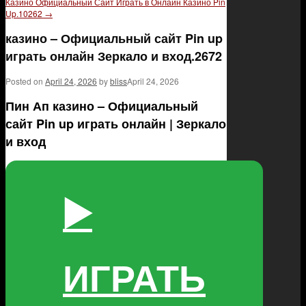
Казино Официальный Сайт Играть в Онлайн Казино Pin
Up.10262
→
казино – Официальный сайт Pin up
играть онлайн Зеркало и вход.2672
Posted on
April 24, 2026
by
bliss
April 24, 2026
Пин Ап казино – Официальный
сайт Pin up играть онлайн | Зеркало
и вход
▶️
ИГРАТЬ