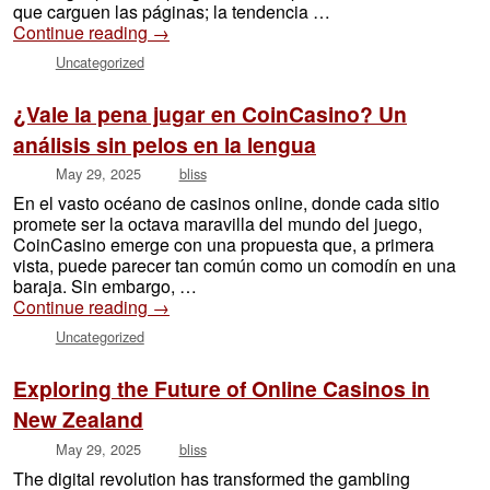
que carguen las páginas; la tendencia …
Continue reading
→
Uncategorized
¿Vale la pena jugar en CoinCasino? Un
análisis sin pelos en la lengua
May 29, 2025
bliss
En el vasto océano de casinos online, donde cada sitio
promete ser la octava maravilla del mundo del juego,
CoinCasino emerge con una propuesta que, a primera
vista, puede parecer tan común como un comodín en una
baraja. Sin embargo, …
Continue reading
→
Uncategorized
Exploring the Future of Online Casinos in
New Zealand
May 29, 2025
bliss
The digital revolution has transformed the gambling