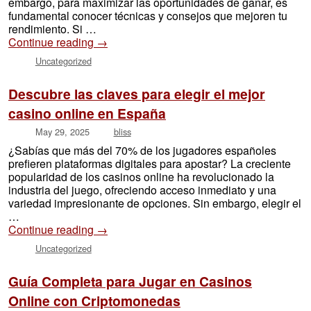
embargo, para maximizar las oportunidades de ganar, es
fundamental conocer técnicas y consejos que mejoren tu
rendimiento. Si …
Continue reading
→
Uncategorized
Descubre las claves para elegir el mejor
casino online en España
May 29, 2025
bliss
¿Sabías que más del 70% de los jugadores españoles
prefieren plataformas digitales para apostar? La creciente
popularidad de los casinos online ha revolucionado la
industria del juego, ofreciendo acceso inmediato y una
variedad impresionante de opciones. Sin embargo, elegir el
…
Continue reading
→
Uncategorized
Guía Completa para Jugar en Casinos
Online con Criptomonedas