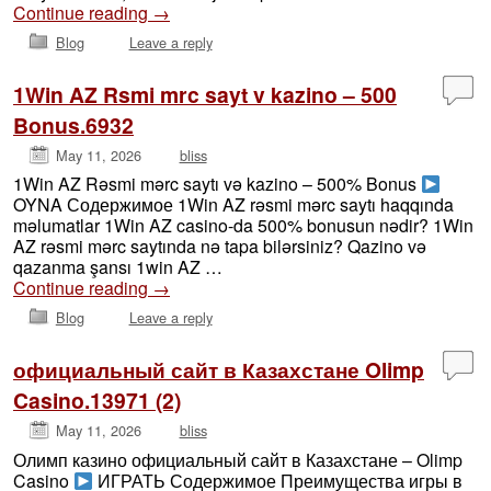
Continue reading
→
Blog
Leave a reply
1Win AZ Rsmi mrc sayt v kazino – 500
Bonus.6932
May 11, 2026
bliss
1Win AZ Rəsmi mərc saytı və kazino – 500% Bonus
OYNA Содержимое 1Win AZ rəsmi mərc saytı haqqında
məlumatlar 1Win AZ casino-da 500% bonusun nədir? 1Win
AZ rəsmi mərc saytında nə tapa bilərsiniz? Qazino və
qazanma şansı 1win AZ …
Continue reading
→
Blog
Leave a reply
официальный сайт в Казахстане Olimp
Casino.13971 (2)
May 11, 2026
bliss
Олимп казино официальный сайт в Казахстане – Olimp
Casino
ИГРАТЬ Содержимое Преимущества игры в