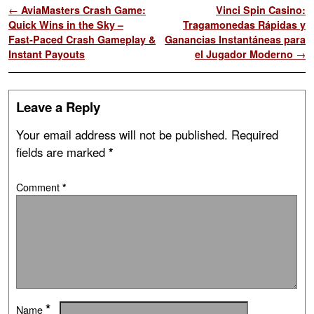
Post navigation
←
AviaMasters Crash Game:
Vinci Spin Casino:
Quick Wins in the Sky –
Tragamonedas Rápidas y
Fast‑Paced Crash Gameplay &
Ganancias Instantáneas para
Instant Payouts
el Jugador Moderno
→
Leave a Reply
Your email address will not be published.
Required
fields are marked
*
Comment
*
*
Name