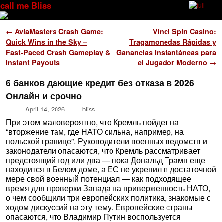
call me Bliss
Skip to primary content
Skip to secondary content
Post navigation
←
AviaMasters Crash Game:
Vinci Spin Casino:
Quick Wins in the Sky –
Tragamonedas Rápidas y
Fast‑Paced Crash Gameplay &
Ganancias Instantáneas para
Instant Payouts
el Jugador Moderno
→
6 банков дающие кредит без отказа в 2026
Онлайн и срочно
April 14, 2026
bliss
При этом маловероятно, что Кремль пойдет на
“вторжение там, где НАТО сильна, например, на
польской границе”. Руководители военных ведомств и
законодатели опасаются, что Кремль рассматривает
предстоящий год или два — пока Дональд Трамп еще
находится в Белом доме, а ЕС не укрепил в достаточной
мере свой военный потенциал — как подходящее
время для проверки Запада на приверженность НАТО,
о чем сообщили три европейских политика, знакомые с
ходом дискуссий на эту тему. Европейские страны
опасаются, что Владимир Путин воспользуется