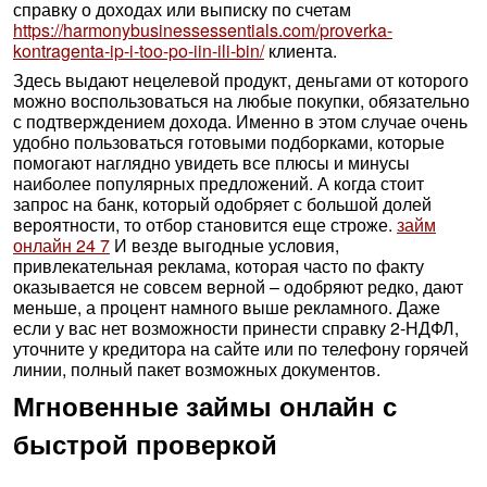
справку о доходах или выписку по счетам
https://harmonybusinessessentials.com/proverka-
kontragenta-ip-i-too-po-iin-ili-bin/
клиента.
Здесь выдают нецелевой продукт, деньгами от которого
можно воспользоваться на любые покупки, обязательно
с подтверждением дохода. Именно в этом случае очень
удобно пользоваться готовыми подборками, которые
помогают наглядно увидеть все плюсы и минусы
наиболее популярных предложений. А когда стоит
запрос на банк, который одобряет с большой долей
вероятности, то отбор становится еще строже.
займ
онлайн 24 7
И везде выгодные условия,
привлекательная реклама, которая часто по факту
оказывается не совсем верной – одобряют редко, дают
меньше, а процент намного выше рекламного. Даже
если у вас нет возможности принести справку 2-НДФЛ,
уточните у кредитора на сайте или по телефону горячей
линии, полный пакет возможных документов.
Мгновенные займы онлайн с
быстрой проверкой