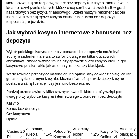
które pozwalają na rozpoczęcie gry bez depozytu. Kasyno internetowe to
idealne rozwiązanie dla tych, którzy chcą spróbować swoich sił w grach
hazardowych bez ryzyka finansowego. Dzięki naszym rekomendacjom
można znaleźć najlepsze kasyno online z bonusem bez depozytu i
rozpocząć grę już dziś.
Jak wybrać kasyno internetowe z bonusem bez
depozytu
Wybór polskiego kasyna online z bonusem bez depozytu może być
trudnym zadaniem, ale warto zwrócić uwagę na kilka kluczowych
czynników. Przede wszystkim, należy sprawdzić, czy kasyno oferuje gry
kasynowe polska, takie jak automaty, ruletka czy blackjack.
Warto również przeczytać kasyno online opinie, aby dowiedzieć się, co inni
gracze myślą o danym kasynie. Można również sprawdzić, czy kasyno
posiada ważną licencję i czy jest ono bezpieczne.
Poniżej przedstawiamy kilka ważnych kwestii, które należy wziąć pod
uwagę przy wyborze kasyna internetowego z bonusem bez depozytu:
Kasyno
Bonus bez depozytu
Gry kasynowe
Opinie
Automaty,
Automaty,
Automaty,
Casino
20
Polskie
30
Kasyno
10
ruletka,
4,5/5
poker,
4,2/5
blackjack,
PL
zł
Kasyna
zł
Online
zł