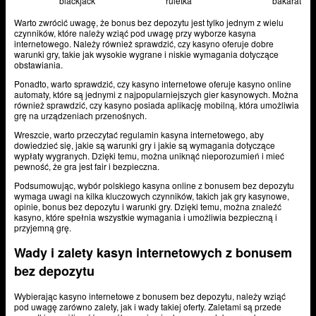
blackjack
ruletka
bakarat
Warto zwrócić uwagę, że bonus bez depozytu jest tylko jednym z wielu
czynników, które należy wziąć pod uwagę przy wyborze kasyna
internetowego. Należy również sprawdzić, czy kasyno oferuje dobre
warunki gry, takie jak wysokie wygrane i niskie wymagania dotyczące
obstawiania.
Ponadto, warto sprawdzić, czy kasyno internetowe oferuje kasyno online
automaty, które są jednymi z najpopularniejszych gier kasynowych. Można
również sprawdzić, czy kasyno posiada aplikację mobilną, która umożliwia
grę na urządzeniach przenośnych.
Wreszcie, warto przeczytać regulamin kasyna internetowego, aby
dowiedzieć się, jakie są warunki gry i jakie są wymagania dotyczące
wypłaty wygranych. Dzięki temu, można uniknąć nieporozumień i mieć
pewność, że gra jest fair i bezpieczna.
Podsumowując, wybór polskiego kasyna online z bonusem bez depozytu
wymaga uwagi na kilka kluczowych czynników, takich jak gry kasynowe,
opinie, bonus bez depozytu i warunki gry. Dzięki temu, można znaleźć
kasyno, które spełnia wszystkie wymagania i umożliwia bezpieczną i
przyjemną grę.
Wady i zalety kasyn internetowych z bonusem
bez depozytu
Wybierając kasyno internetowe z bonusem bez depozytu, należy wziąć
pod uwagę zarówno zalety, jak i wady takiej oferty. Zaletami są przede