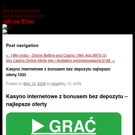
↓
Skip to primary content
Skip to secondary content
call me Bliss
Post navigation
←
1Win India – Online Betting and Casino 1Win App.9975 (2)
Vox Casino Online oferta gier i dostawcy oprogramowania.5138
→
Kasyno internetowe z bonusem bez depozytu najlepsze
oferty.1033
Posted on
May 12, 2026
by
bliss
May 12, 2026
Kasyno internetowe z bonusem bez depozytu –
najlepsze oferty
▶️ GRAĆ